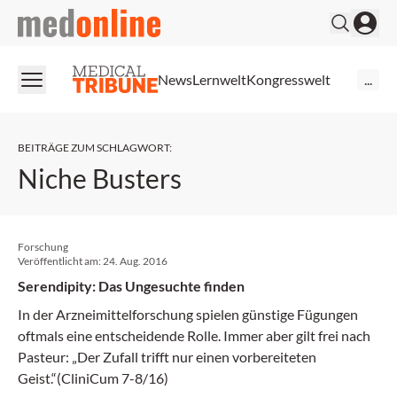
medonline
News
Lernwelt
Kongresswelt
...
BEITRÄGE ZUM SCHLAGWORT
:
Niche Busters
Forschung
Veröffentlicht am:
24. Aug. 2016
Serendipity: Das Ungesuchte finden
In der Arzneimittelforschung spielen günstige Fügungen
oftmals eine entscheidende Rolle. Immer aber gilt frei nach
Pasteur: „Der Zufall trifft nur einen vorbereiteten
Geist.“(CliniCum 7-8/16)