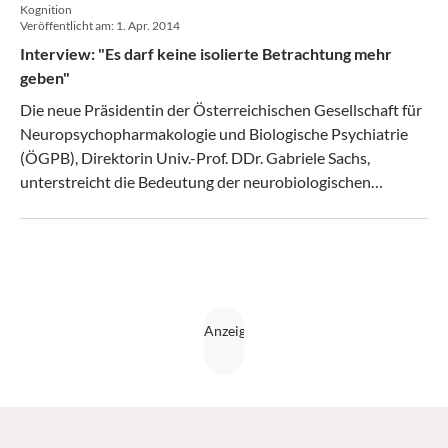
Kognition
Veröffentlicht am:
1. Apr. 2014
Interview: "Es darf keine isolierte Betrachtung mehr
geben"
Die neue Präsidentin der Österreichischen Gesellschaft für
Neuropsychopharmakologie und Biologische Psychiatrie
(ÖGPB), Direktorin Univ.-Prof. DDr. Gabriele Sachs,
unterstreicht die Bedeutung der neurobiologischen
Forschung sowie der Entwicklung neuer therapeutischer
Strategien. Persönlich zeigt ihr die Neurobiologie, wie sich
vielfältige berufliche Anforderungen in Medizin und
Wissenschaft bewältigen lassen.