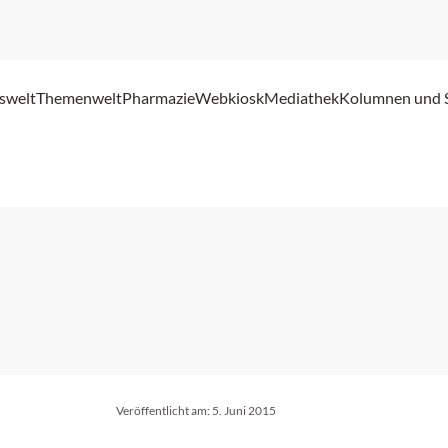
swelt
Themenwelt
Pharmazie
Webkiosk
Mediathek
Kolumnen und 
Veröffentlicht am:
5. Juni 2015