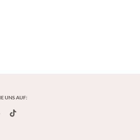
IE UNS AUF:
undCloud
TikTok