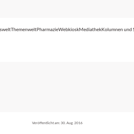
swelt
Themenwelt
Pharmazie
Webkiosk
Mediathek
Kolumnen und 
Veröffentlicht am:
30. Aug. 2016