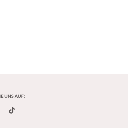
IE UNS AUF:
undCloud
TikTok