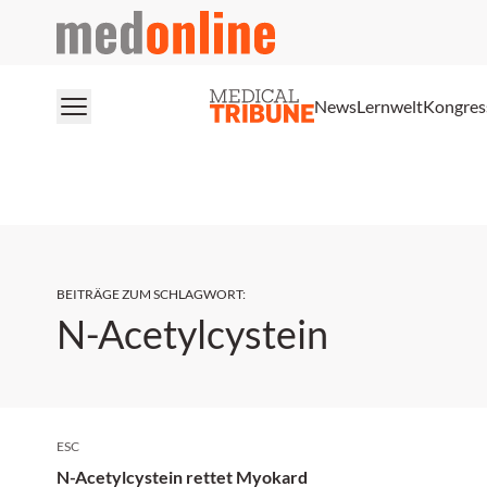
medonline
News
Lernwelt
Kongres
BEITRÄGE ZUM SCHLAGWORT
:
N-Acetylcystein
ESC
N-Acetylcystein rettet Myokard