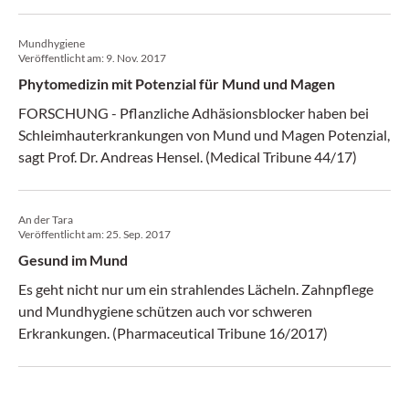
Betagten von heute jung waren, war die Zahnprophylaxe –
wie wir sie heute kennen und praktizieren – noch nicht
Mundhygiene
erfunden. Entsprechend desolat sieht es daher mit der
Veröffentlicht am:
9. Nov. 2017
oralen Gesundheit aus.
Phytomedizin mit Potenzial für Mund und Magen
FORSCHUNG - Pflanzliche Adhäsionsblocker haben bei
Schleimhauterkrankungen von Mund und Magen Potenzial,
sagt Prof. Dr. Andreas Hensel. (Medical Tribune 44/17)
An der Tara
Veröffentlicht am:
25. Sep. 2017
Gesund im Mund
Es geht nicht nur um ein strahlendes Lächeln. Zahnpflege
und Mundhygiene schützen auch vor schweren
Erkrankungen. (Pharmaceutical Tribune 16/2017)