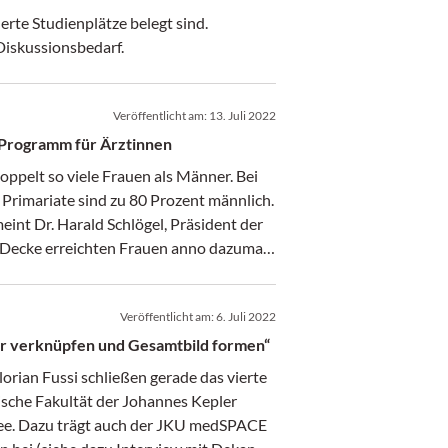
te Studienplätze belegt sind.
iskussionsbedarf.
Veröffentlicht am:
13. Juli 2022
Programm für Ärztinnen
pelt so viele Frauen als Männer. Bei
 Primariate sind zu 80 Prozent männlich.
eint Dr. Harald Schlögel, Präsident der
Decke erreichten Frauen anno dazumal
epräsidentin Dr. Martina Hasenhündl,
 die von drei Frauen geleitet wird.
Veröffentlicht am:
6. Juli 2022
hrungsteam: Dr. Johanna Zechmeister. Sie
in Frauenfragen zu Wort gemeldet.
er verknüpfen und Gesamtbild formen“
Florian Fussi schließen gerade das vierte
sche Fakultät der Johannes Kepler
ümee. Dazu trägt auch der JKU medSPACE