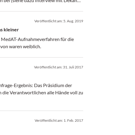
en bei (siehe dazu Interview mit Dekan
hen im Vorfeld des Aufnahmeverfahrens
t auf Anhieb geschafft haben. Im
Veröffentlicht am:
5. Aug. 2019
ie 1.850 Studienplätze besser auf die
s kleiner
en MedAT-Aufnahmeverfahren für die
von waren weiblich.
Veröffentlicht am:
31. Juli 2017
frage-Ergebnis: Das Präsidium der
die Verantwortlichen alle Hände voll zu
Veröffentlicht am:
1. Feb. 2017