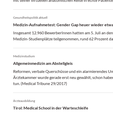
mit seiner virtuellen anatomischen Reise in echte Patient
Prof. Franz Fellner, wird in Kürze verlinkt). Beide geste
MedAT am 8. Juli 2022 aber auch, warum sie den Test nich
Gesundheitspolitik aktuell
medonline-Interview hätten sie schon eine Idee, wie man d
knapp 16.000 Interessierten verteilen könnte.
Medizin-Aufnahmetest: Gender Gap heuer wieder etwa
Insgesamt 12.960 BewerberInnen hatten am 5. Juli an d
Medizin-Studienplätze teilgenommen, rund 62 Prozent da
Medizinstudium
Allgemeinmedizin am Abstellgleis
Reformen, verbale Querschüsse und ein alarmierendes Um
Ärztekammer wurde gerade erst neu gewählt, schon haben 
tun. (Medical Tribune 29/2017)
Ärzteausbildung
Tirol: Medical School in der Warteschleife