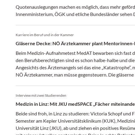
Quotenauslegungen machen es möglich, dass mehr geförder
Innenministerium, ÖGK und etliche Bundesländer sehen D
Karriere im Beruf und in der Kammer
Gläserne Decke: NÖ Ärztekammer plant Mentorinnen-
Beim Medizin-Aufnahmetest MedAT bewarben sich fast dop
den Berufsberechtigten sind es schon halbe-halbe und die
Angesichts des Ärztemangels sei das eine „Katastrophe“, m
NÖ Ärztekammer, man müsse gegensteuern. Die gläserne 
zwar schon früher, aber noch heute sei sie da, betont Viz
Obfrau der Niedergelassenen-Kurie – die erste bundesweit,
Interview mit zwei Studierenden
Auch in der Angestellten-Kurie ist in NÖ eine Frau im Fü
hatte sich bereits beim „Eklat“ anlässlich der ÖÄK-Wahl 
Medizin in Linz: Mit JKU medSPACE „Fächer miteinand
Beide sind froh, in Linz zu studieren: Victoria Schopf und 
Semester am Kepler Universitätsklinikum (KUK), Medizini
Universität Linz (JKU), ab und ziehen ein positives Res