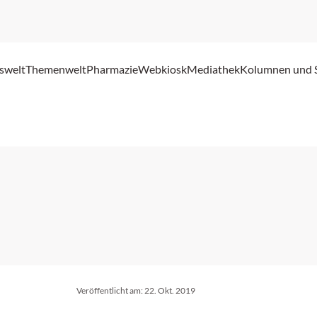
swelt
Themenwelt
Pharmazie
Webkiosk
Mediathek
Kolumnen und 
Veröffentlicht am:
22. Okt. 2019