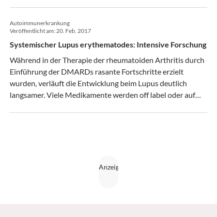
Autoimmunerkrankung
Veröffentlicht am:
20. Feb. 2017
Systemischer Lupus erythematodes: Intensive Forschung
Während in der Therapie der rheumatoiden Arthritis durch
Einführung der DMARDs rasante Fortschritte erzielt
wurden, verläuft die Entwicklung beim Lupus deutlich
langsamer. Viele Medikamente werden off label oder auf
Basis sehr spärlicher Daten eingesetzt. Lediglich ein
Biologikum ist derzeit zugelassen. (CliniCum 1-2/17)