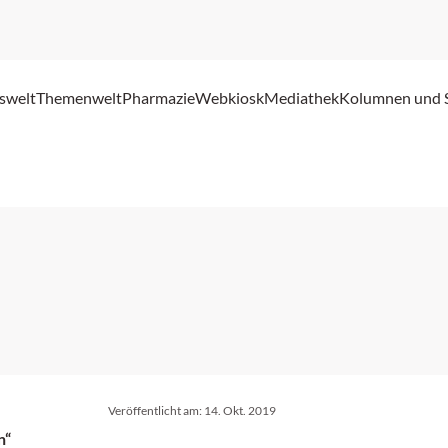
swelt
Themenwelt
Pharmazie
Webkiosk
Mediathek
Kolumnen und 
Veröffentlicht am:
14. Okt. 2019
n“