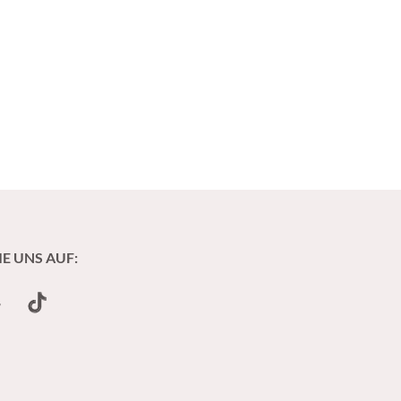
IE UNS AUF:
undCloud
TikTok