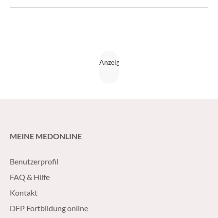
an der MedUni Wien, im MT-Gespräch. (Medical Tribune
8/2016)
MEINE MEDONLINE
Benutzerprofil
FAQ & Hilfe
Kontakt
DFP Fortbildung online