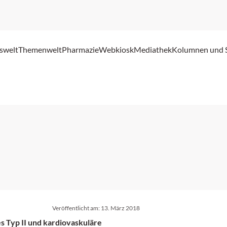
swelt
Themenwelt
Pharmazie
Webkiosk
Mediathek
Kolumnen und 
Veröffentlicht am:
13. März 2018
s Typ II und kardiovaskuläre