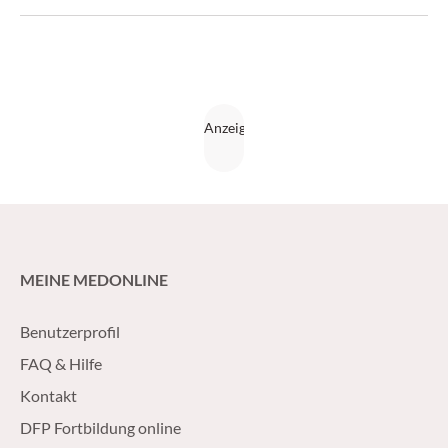
Vienna Challenge Chamber, hat nun mit Daten zu
Langzeitwirkung und Therapieeffekt bei Asthmapatienten
zwei bislang kaum berücksichtigte Aspekte dieser
Immuntherapie beleuchtet. (CliniCum pneumo 3/17)
MEINE MEDONLINE
Benutzerprofil
FAQ & Hilfe
Kontakt
DFP Fortbildung online