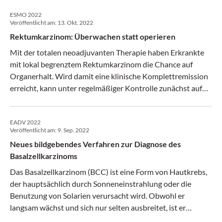
ESMO 2022
Veröffentlicht am:
13. Okt. 2022
Rektumkarzinom: Überwachen statt operieren
Mit der totalen neoadjuvanten Therapie haben Erkrankte
mit lokal begrenztem Rektumkarzinom die Chance auf
Organerhalt. Wird damit eine klinische Komplettremission
erreicht, kann unter regelmäßiger Kontrolle zunächst auf
eine Operation verzichtet werden.
EADV 2022
Veröffentlicht am:
9. Sep. 2022
Neues bildgebendes Verfahren zur Diagnose des
Basalzellkarzinoms
Das Basalzellkarzinom (BCC) ist eine Form von Hautkrebs,
der hauptsächlich durch Sonneneinstrahlung oder die
Benutzung von Solarien verursacht wird. Obwohl er
langsam wächst und sich nur selten ausbreitet, ist er
weltweit die häufigste Krebsart. Die Inzidenz hat sich in den