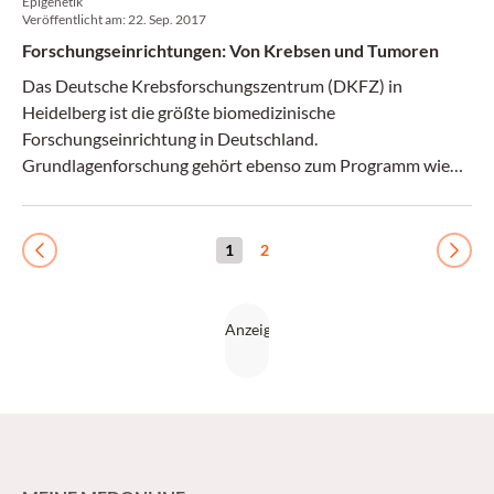
Epigenetik
Veröffentlicht am:
22. Sep. 2017
Forschungseinrichtungen: Von Krebsen und Tumoren
Das Deutsche Krebsforschungszentrum (DKFZ) in
Heidelberg ist die größte biomedizinische
Forschungseinrichtung in Deutschland.
Grundlagenforschung gehört ebenso zum Programm wie
die Translation von Erkenntnissen in die Klinik. (CliniCum
09/17)
1
2
Previous
Next