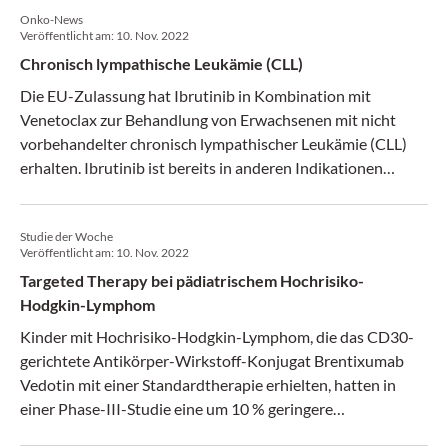
Onko-News
Veröffentlicht am:
10. Nov. 2022
Chronisch lympathische Leukämie (CLL)
Die EU-Zulassung hat Ibrutinib in Kombination mit
Venetoclax zur Behandlung von Erwachsenen mit nicht
vorbehandelter chronisch lympathischer Leukämie (CLL)
erhalten. Ibrutinib ist bereits in anderen Indikationen
zugelassen wie z.B. als Einzelsubstanz bei refraktärem oder
rezidiviertem Mantelzell-Lymphom, als Einzelsubstanz oder
Studie der Woche
in Kombination mit Rituximab oder Obinutuzumab bei CLL,
Veröffentlicht am:
10. Nov. 2022
als Einzelsubstanz oder in Kombination mit Bendamustin
Targeted Therapy bei pädiatrischem Hochrisiko-
und Rituximab bei vorbehandelter CLL, sowie als
Hodgkin-Lymphom
Einzelsubstanz bei vorbehandeltem Morbus Waldenström
(MW) oder in Erstlinie, wenn eine Chemo-Immuntherapie
Kinder mit Hochrisiko-Hodgkin-Lymphom, die das CD30-
nicht in Frage kommt, und in Kombination mit Rituximab
gerichtete Antikörper-Wirkstoff-Konjugat Brentixumab
bei MW.
Vedotin mit einer Standardtherapie erhielten, hatten in
einer Phase-III-Studie eine um 10 % geringere
Wahrscheinlichkeit für ein Rezidiv.