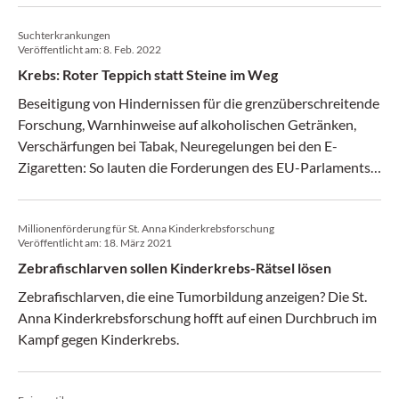
letzten 20 Jahren verdoppelt. In Europa liegt sie zwischen
Suchterkrankungen
50 und 80 neuen Patienten pro 100.000 Personen und Jahr.
Veröffentlicht am:
8. Feb. 2022
Krebs: Roter Teppich statt Steine im Weg
Beseitigung von Hindernissen für die grenzüberschreitende
Forschung, Warnhinweise auf alkoholischen Getränken,
Verschärfungen bei Tabak, Neuregelungen bei den E-
Zigaretten: So lauten die Forderungen des EU-Parlaments
in Sachen Krebsbekämpfung.
Millionenförderung für St. Anna Kinderkrebsforschung
Veröffentlicht am:
18. März 2021
Zebrafischlarven sollen Kinderkrebs-Rätsel lösen
Zebrafischlarven, die eine Tumorbildung anzeigen? Die St.
Anna Kinderkrebsforschung hofft auf einen Durchbruch im
Kampf gegen Kinderkrebs.