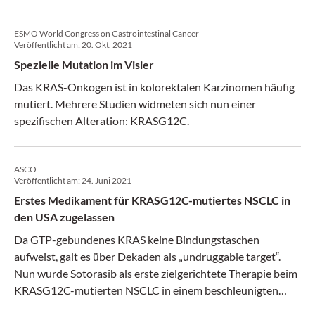
HER2- Brustkrebs ist ein Blick in die USA spannend.
ESMO World Congress on Gastrointestinal Cancer
Veröffentlicht am:
20. Okt. 2021
Spezielle Mutation im Visier
Das KRAS-Onkogen ist in kolorektalen Karzinomen häufig
mutiert. Mehrere Studien widmeten sich nun einer
spezifischen Alteration: KRASG12C.
ASCO
Veröffentlicht am:
24. Juni 2021
Erstes Medikament für KRASG12C-mutiertes NSCLC in
den USA zugelassen
Da GTP-gebundenes KRAS keine Bindungstaschen
aufweist, galt es über Dekaden als „undruggable target“.
Nun wurde Sotorasib als erste zielgerichtete Therapie beim
KRASG12C-mutierten NSCLC in einem beschleunigten
Verfahren zugelassen.