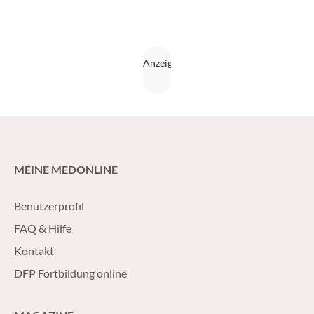
nach ihr gesehnt! Warum? Das werden Sie, werte
KollegInnen, am Ende der Geschichte herausfinden.
MEINE MEDONLINE
Benutzerprofil
FAQ & Hilfe
Kontakt
DFP Fortbildung online