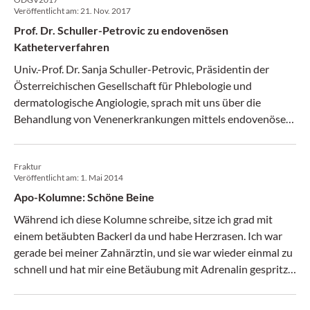
Veröffentlicht am:
21. Nov. 2017
Prof. Dr. Schuller-Petrovic zu endovenösen
Katheterverfahren
Univ.-Prof. Dr. Sanja Schuller-Petrovic, Präsidentin der
Österreichischen Gesellschaft für Phlebologie und
dermatologische Angiologie, sprach mit uns über die
Behandlung von Venenerkrankungen mittels endovenöser
Katheterverfahren.
Fraktur
Veröffentlicht am:
1. Mai 2014
Apo-Kolumne: Schöne Beine
Während ich diese Kolumne schreibe, sitze ich grad mit
einem betäubten Backerl da und habe Herzrasen. Ich war
gerade bei meiner Zahnärztin, und sie war wieder einmal zu
schnell und hat mir eine Betäubung mit Adrenalin gespritzt
– wo ich das gar nicht vertrage und dann ganz zittrig werde.
Trotzdem hab’ ich mich zum ersten Mal im Leben wirklich