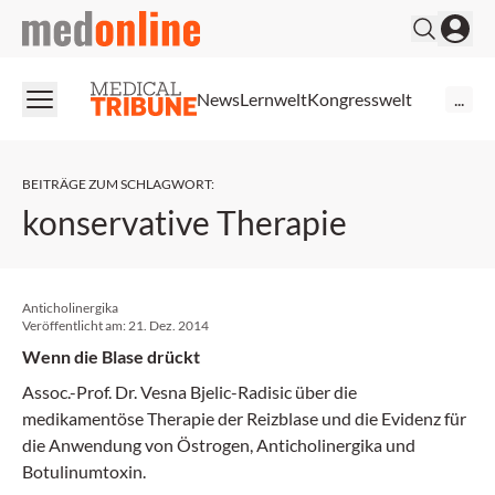
medonline
News
Lernwelt
Kongresswelt
...
BEITRÄGE ZUM SCHLAGWORT
:
konservative Therapie
Anticholinergika
Veröffentlicht am:
21. Dez. 2014
Wenn die Blase drückt
Assoc.-Prof. Dr. Vesna Bjelic-Radisic über die
medikamentöse Therapie der Reizblase und die Evidenz für
die Anwendung von Östrogen, Anticholinergika und
Botulinumtoxin.