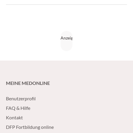
Sensibilisierungen in einem einzigen Arbeitsschritt
detektieren, ist ein erfolgreiches Stück österreichischer
Forschungsgeschichte. Von Dr. Alexander Lindemeier.
(CliniCum pneumo 3/17)
MEINE MEDONLINE
Benutzerprofil
FAQ & Hilfe
Kontakt
DFP Fortbildung online