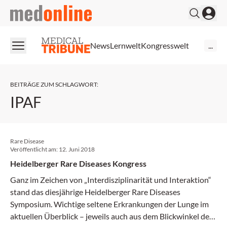
medonline
News
Lernwelt
Kongresswelt
...
BEITRÄGE ZUM SCHLAGWORT
:
IPAF
Rare Disease
Veröffentlicht am:
12. Juni 2018
Heidelberger Rare Diseases Kongress
Ganz im Zeichen von „Interdisziplinarität und Interaktion“
stand das diesjährige Heidelberger Rare Diseases
Symposium. Wichtige seltene Erkrankungen der Lunge im
aktuellen Überblick – jeweils auch aus dem Blickwinkel des