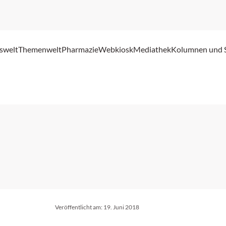
swelt
Themenwelt
Pharmazie
Webkiosk
Mediathek
Kolumnen und 
Veröffentlicht am:
19. Juni 2018