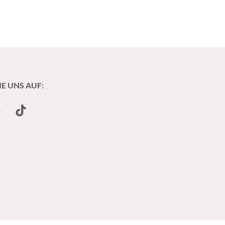
IE UNS AUF:
undCloud
TikTok