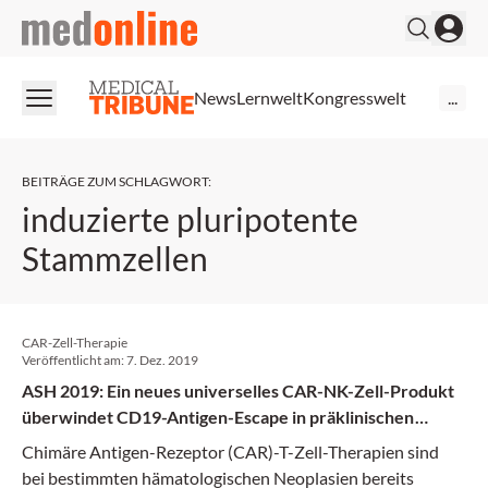
medonline
News
Lernwelt
Kongresswelt
...
BEITRÄGE ZUM SCHLAGWORT
:
induzierte pluripotente
Stammzellen
CAR-Zell-Therapie
Veröffentlicht am:
7. Dez. 2019
ASH 2019: Ein neues universelles CAR-NK-Zell-Produkt
überwindet CD19-Antigen-Escape in präklinischen
Studien
Chimäre Antigen-Rezeptor (CAR)-T-Zell-Therapien sind
bei bestimmten hämatologischen Neoplasien bereits