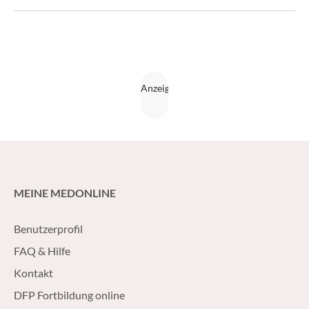
Baustein – auch bei Patienten über 70 Jahren. (krebs:hilfe!
3/17)
MEINE MEDONLINE
Benutzerprofil
FAQ & Hilfe
Kontakt
DFP Fortbildung online