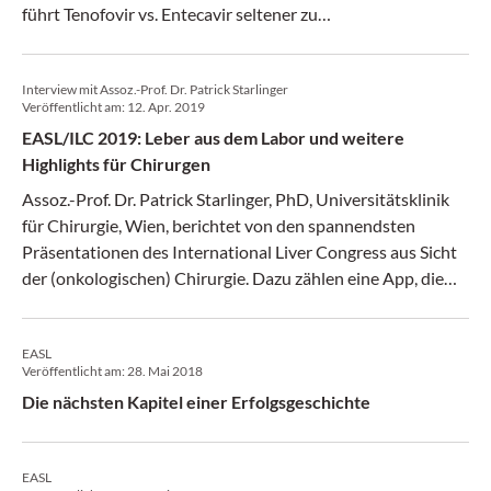
führt Tenofovir vs. Entecavir seltener zu
Leberzellkarzinomen (HCC), neue Therapien könnten das
Virus komplett eliminieren und Real-World-Daten
Interview mit Assoz.-Prof. Dr. Patrick Starlinger
bestätigen den moderaten Effekt der Immuntherapie bei
Veröffentlicht am:
12. Apr. 2019
HCC.
EASL/ILC 2019: Leber aus dem Labor und weitere
Highlights für Chirurgen
Assoz.-Prof. Dr. Patrick Starlinger, PhD, Universitätsklinik
für Chirurgie, Wien, berichtet von den spannendsten
Präsentationen des International Liver Congress aus Sicht
der (onkologischen) Chirurgie. Dazu zählen eine App, die
das Risiko von Transplantations-Kandidaten vorhersagt,
Neues zum Liver-Bioengineering und ein Ansatz für mehr
EASL
Gender-Gerechtigkeit bei Transplantationen.
Veröffentlicht am:
28. Mai 2018
Die nächsten Kapitel einer Erfolgsgeschichte
EASL