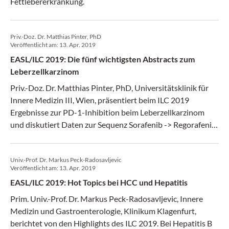
Fettlebererkrankung.
Priv.-Doz. Dr. Matthias Pinter, PhD
Veröffentlicht am:
13. Apr. 2019
EASL/ILC 2019: Die fünf wichtigsten Abstracts zum
Leberzellkarzinom
Priv.-Doz. Dr. Matthias Pinter, PhD, Universitätsklinik für
Innere Medizin III, Wien, präsentiert beim ILC 2019
Ergebnisse zur PD-1-Inhibition beim Leberzellkarzinom
und diskutiert Daten zur Sequenz Sorafenib -> Regorafenib
sowie eine mögliche HCC-Risiko-Reduktion durch COX-
Inhibitoren.
Univ.-Prof. Dr. Markus Peck-Radosavljevic
Veröffentlicht am:
13. Apr. 2019
EASL/ILC 2019: Hot Topics bei HCC und Hepatitis
Prim. Univ.-Prof. Dr. Markus Peck-Radosavljevic, Innere
Medizin und Gastroenterologie, Klinikum Klagenfurt,
berichtet von den Highlights des ILC 2019. Bei Hepatitis B