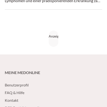
Lymphomen und einer prädisponierenden Erkrankung zählt
leider dazu. Internationale Studien helfen die Situation zu
verbessern.
MEINE MEDONLINE
Benutzerprofil
FAQ & Hilfe
Kontakt