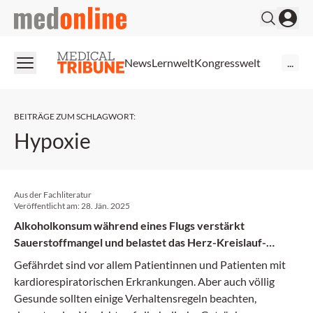
medonline
News
Lernwelt
Kongresswelt
...
BEITRÄGE ZUM SCHLAGWORT
:
Hypoxie
Aus der Fachliteratur
Veröffentlicht am:
28. Jän. 2025
Alkoholkonsum während eines Flugs verstärkt
Sauerstoffmangel und belastet das Herz-Kreislauf-
System
Gefährdet sind vor allem Patientinnen und Patienten mit
kardiorespiratorischen Erkrankungen. Aber auch völlig
Gesunde sollten einige Verhaltensregeln beachten,