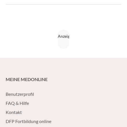
Empfehlungen stehen für die meisten Substanzen jedoch
noch aus. (Medical Tribune 16/2017)
MEINE MEDONLINE
Benutzerprofil
FAQ & Hilfe
Kontakt
DFP Fortbildung online