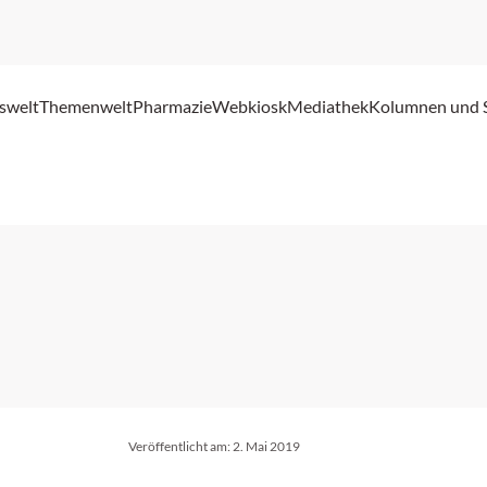
swelt
Themenwelt
Pharmazie
Webkiosk
Mediathek
Kolumnen und 
Veröffentlicht am:
2. Mai 2019