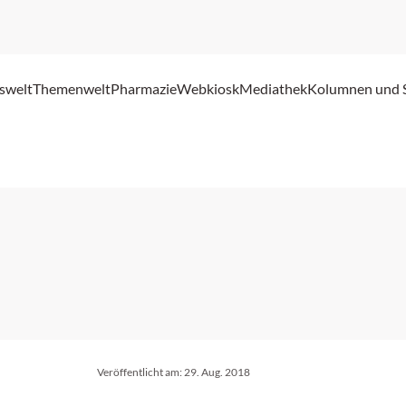
swelt
Themenwelt
Pharmazie
Webkiosk
Mediathek
Kolumnen und 
Veröffentlicht am:
29. Aug. 2018