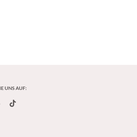
IE UNS AUF:
undCloud
TikTok