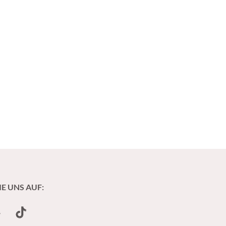
IE UNS AUF:
undCloud
TikTok