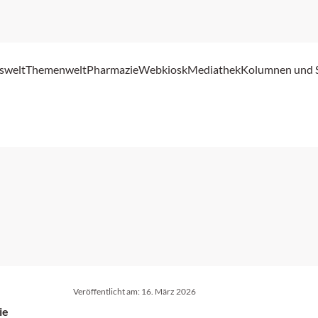
swelt
Themenwelt
Pharmazie
Webkiosk
Mediathek
Kolumnen und 
Veröffentlicht am:
16. März 2026
ie