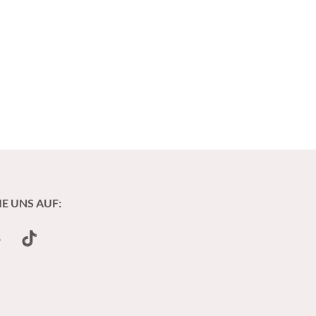
IE UNS AUF:
undCloud
TikTok