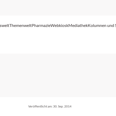
swelt
Themenwelt
Pharmazie
Webkiosk
Mediathek
Kolumnen und 
Veröffentlicht am:
30. Sep. 2014