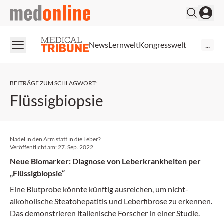
medonline
News
Lernwelt
Kongresswelt
...
BEITRÄGE ZUM SCHLAGWORT
:
Flüssigbiopsie
Nadel in den Arm statt in die Leber?
Veröffentlicht am:
27. Sep. 2022
Neue Biomarker: Diagnose von Leberkrankheiten per
„Flüssigbiopsie“
Eine Blutprobe könnte künftig ausreichen, um nicht-
alkoholische Steatohepatitis und Leberfibrose zu erkennen.
Das demonstrieren italienische Forscher in einer Studie.