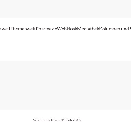
swelt
Themenwelt
Pharmazie
Webkiosk
Mediathek
Kolumnen und 
Veröffentlicht am:
15. Juli 2016