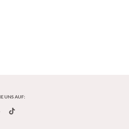
IE UNS AUF:
undCloud
TikTok