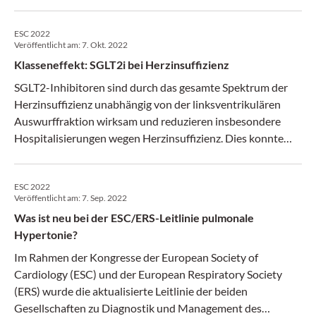
Erfahrung.
ESC 2022
Veröffentlicht am:
7. Okt. 2022
Klasseneffekt: SGLT2i bei Herzinsuffizienz
SGLT2-Inhibitoren sind durch das gesamte Spektrum der
Herzinsuffizienz unabhängig von der linksventrikulären
Auswurffraktion wirksam und reduzieren insbesondere
Hospitalisierungen wegen Herzinsuffizienz. Dies konnte
nun auch für dem SGLT2-Inhibitor Dapagliflozin gezeigt
werden. Eine Metaanalyse der Studie zu Dapagliflozin und
ESC 2022
Empagliflozin legt nahe, dass es sich hier um einen
Veröffentlicht am:
7. Sep. 2022
Klasseneffekt handelt.
Was ist neu bei der ESC/ERS-Leitlinie pulmonale
Hypertonie?
Im Rahmen der Kongresse der European Society of
Cardiology (ESC) und der European Respiratory Society
(ERS) wurde die aktualisierte Leitlinie der beiden
Gesellschaften zu Diagnostik und Management des