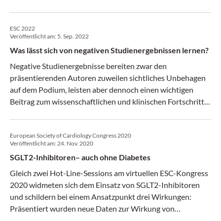
Lungenhochdrucks (Guidelines for the diagnosis and
treatment of pulmonary hypertension) präsentiert. Die
ESC 2022
Änderungen im Vergleich zum Vorgängerdokument
Veröffentlicht am:
5. Sep. 2022
beginnen bereits beim Schwellenwert für die Diagnose
Was lässt sich von negativen Studienergebnissen lernen?
einer PH.
Negative Studienergebnisse bereiten zwar den
präsentierenden Autoren zuweilen sichtliches Unbehagen
auf dem Podium, leisten aber dennoch einen wichtigen
Beitrag zum wissenschaftlichen und klinischen Fortschritt.
Daher werden negative oder „neutrale“ Studien nicht mehr
in Poster-Sessions versteckt, sondern beispielsweise im
European Society of Cardiology Congress 2020
Rahmen des ESC-Kongresses prominent in den Hotline-
Veröffentlicht am:
24. Nov. 2020
Sitzungen präsentiert. Auch in diesem Jahr zeigen wieder
SGLT2-Inhibitoren– auch ohne Diabetes
zahlreiche Arbeiten, was nicht funktioniert. Hier eine
Auswahl:
Gleich zwei Hot-Line-Sessions am virtuellen ESC-Kongress
2020 widmeten sich dem Einsatz von SGLT2-Inhibitoren
und schildern bei einem Ansatzpunkt drei Wirkungen:
Präsentiert wurden neue Daten zur Wirkung von
Empagliflozin und Dapagliflozin bei Patienten mit Herz-