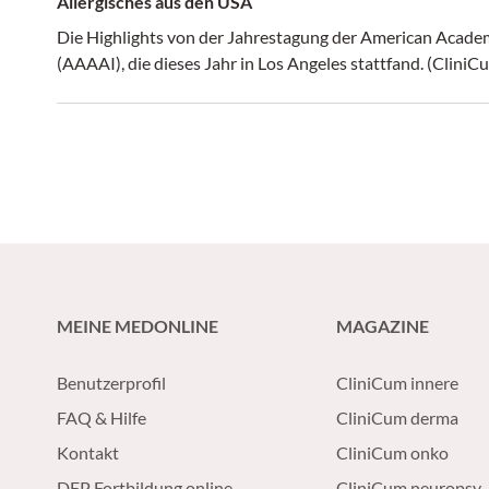
Allergisches aus den USA
Die Highlights von der Jahrestagung der American Acade
(AAAAI), die dieses Jahr
MEINE MEDONLINE
MAGAZINE
Benutzerprofil
CliniCum innere
FAQ & Hilfe
CliniCum derma
Kontakt
CliniCum onko
DFP Fortbildung online
CliniCum neuropsy