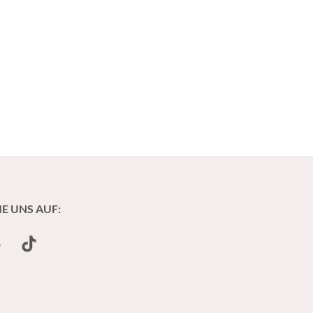
IE UNS AUF:
undCloud
TikTok