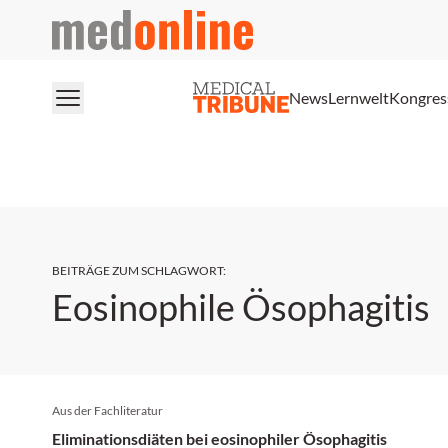
medonline
News
Lernwelt
Kongres
BEITRÄGE ZUM SCHLAGWORT
:
Eosinophile Ösophagitis
Aus der Fachliteratur
Eliminationsdiäten bei eosinophiler Ösophagitis