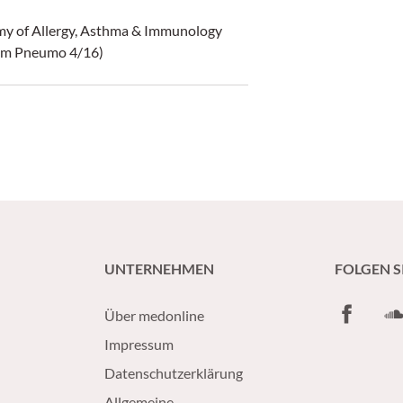
my of Allergy, Asthma & Immunology
 in Los Angeles stattfand. (CliniCum Pneumo 4/16)
UNTERNEHMEN
FOLGEN S
Facebook
So
Über medonline
Impressum
Datenschutzerklärung
Allgemeine