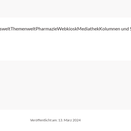
swelt
Themenwelt
Pharmazie
Webkiosk
Mediathek
Kolumnen und 
Veröffentlicht am:
13. März 2024