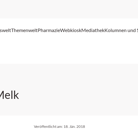
swelt
Themenwelt
Pharmazie
Webkiosk
Mediathek
Kolumnen und 
Melk
Veröffentlicht am:
18. Jän. 2018