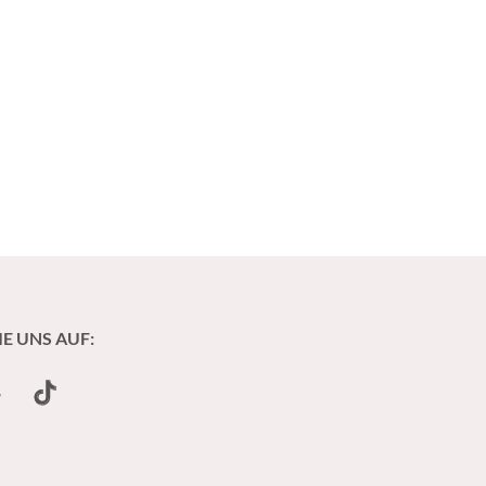
IE UNS AUF:
undCloud
TikTok