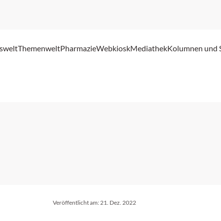
swelt
Themenwelt
Pharmazie
Webkiosk
Mediathek
Kolumnen und 
Veröffentlicht am:
21. Dez. 2022