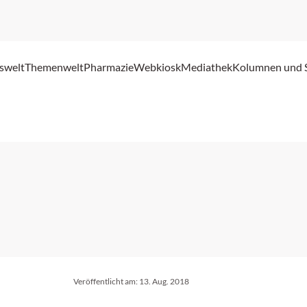
swelt
Themenwelt
Pharmazie
Webkiosk
Mediathek
Kolumnen und 
Veröffentlicht am:
13. Aug. 2018