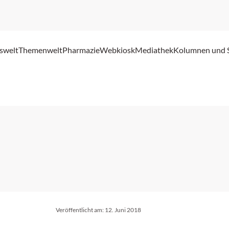
swelt
Themenwelt
Pharmazie
Webkiosk
Mediathek
Kolumnen und 
Veröffentlicht am:
12. Juni 2018