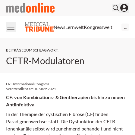
medonline
News
Lernwelt
Kongresswelt
...
BEITRÄGE ZUM SCHLAGWORT
:
CFTR-Modulatoren
ERS International Congress
Veröffentlicht am:
8. März 2021
CF: von Kombinations- & Gentherapien bis hin zu neuen
Antiinfektiva
In der Therapie der cystischen Fibrose (CF) finden
Paradigmenwechsel statt: Die Dysfunktion der CFTR-
Ionenkanäle selbst wird zunehmend behandelt und nicht