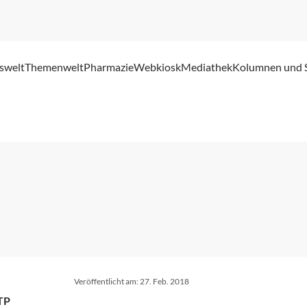
swelt
Themenwelt
Pharmazie
Webkiosk
Mediathek
Kolumnen und 
Veröffentlicht am:
27. Feb. 2018
TP