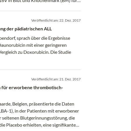
816V in Blut und Knochenmark (BM) für
Veröffentlicht am:
22. Dez. 2017
ung der pädiatrischen ALL
endorf, sprach über die Ergebnisse
Daunorubicin mit einer geringeren
Vergleich zu Doxorubicin. Die Studie
Veröffentlicht am:
21. Dez. 2017
n für erworbene thrombotisch-
aarde, Belgien, präsentierte die Daten
LBA-1), in der Patienten mit erworbener
 seltenen Blutgerinnungsstörung, die
ie Placebo erhielten, eine signifikante