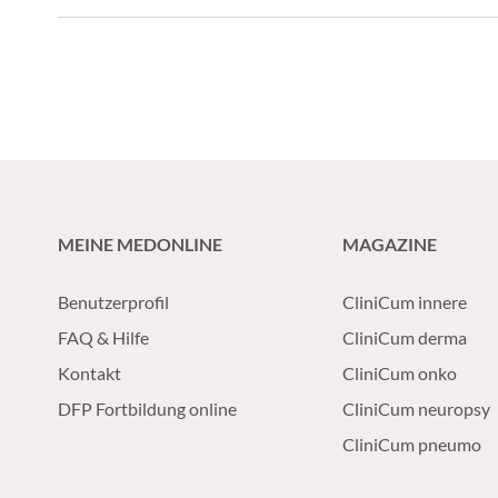
Verbesserung der Zeit bis zur Normalisierung ihrer Throm
bestätigen die vielversprechenden Ergebnisse früherer St
MEINE MEDONLINE
MAGAZINE
Benutzerprofil
CliniCum innere
FAQ & Hilfe
CliniCum derma
Kontakt
CliniCum onko
DFP Fortbildung online
CliniCum neuropsy
CliniCum pneumo