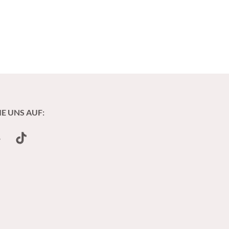
IE UNS AUF:
undCloud
TikTok