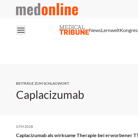
medonline
News
Lernwelt
Kongres
BEITRÄGE ZUM SCHLAGWORT
:
Caplacizumab
GTH 2018
Caplacizumab als wirksame Therapie bei erworbener T