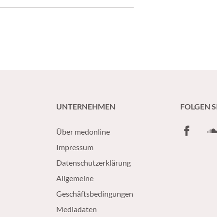
bozytenzahl zeigten. Diese Ergebnisse
udien mit der Substanz.
UNTERNEHMEN
FOLGEN S
Facebook
So
Über medonline
Impressum
Datenschutzerklärung
Allgemeine
Geschäftsbedingungen
Mediadaten