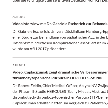
über die Wichtigkeit der sensitiven Detektion von KIT D
die Diagnose und die Prognose der Erkrankung.
ASH 2017
Videointerview mit Dr. Gabriele Escherich zur Behandl
Dr. Gabriele Escherich, Universitätsklinikum Hamburg-Epp
einer Studie zur Behandlung von pädiatischer ALL, in der 
Inzidenz mit infektiösen Komplikationen assoziiert ist im 
wurde am ASH 2017 präsentiert.
ASH 2017
Video: Caplacizumab zeigt dramatische Verbesserunge
thrombozytopenische Purpura in HERCULES-Studie
Dr. Robert Zeldin, Chief Medical Officer, Ablynx NV, Zwijn
der Phase-III-Studie HERCULES (Scully M et al., Abstract 
thrombotisch-thrombozytopenischer Purpura (TTP), einer
Caplacizumab erhalten hatten, im Vergleich zu Patienten, d