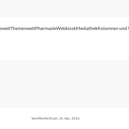
swelt
Themenwelt
Pharmazie
Webkiosk
Mediathek
Kolumnen und 
Veröffentlicht am:
26. Apr. 2016