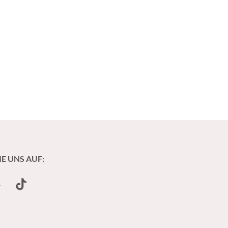
IE UNS AUF:
undCloud
TikTok