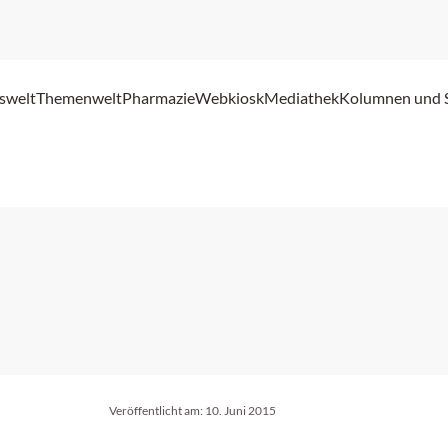
swelt
Themenwelt
Pharmazie
Webkiosk
Mediathek
Kolumnen und 
Veröffentlicht am:
10. Juni 2015