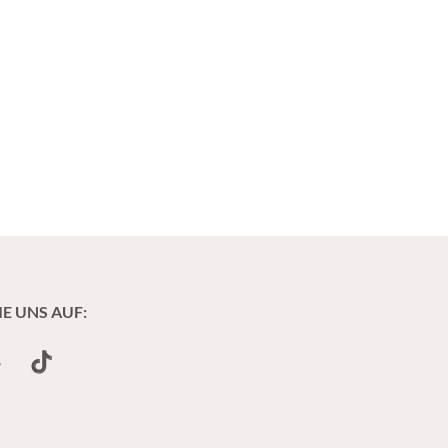
IE UNS AUF:
undCloud
TikTok