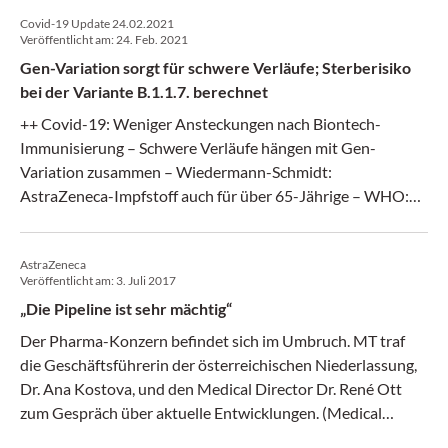
Covid-19 Update 24.02.2021
Veröffentlicht am:
24. Feb. 2021
Gen-Variation sorgt für schwere Verläufe; Sterberisiko
bei der Variante B.1.1.7. berechnet
++ Covid-19: Weniger Ansteckungen nach Biontech-
Immunisierung – Schwere Verläufe hängen mit Gen-
Variation zusammen – Wiedermann-Schmidt:
AstraZeneca-Impfstoff auch für über 65-Jährige – WHO:
Gemeldete Infektionen gehen weltweit langsamer zurück –
Berechnung: Wie stark B.1.1.7. das Sterberisiko verändert –
AstraZeneca
Corona bei Schwangeren erhöht Sterberisiko für Baby nicht
Veröffentlicht am:
3. Juli 2017
++
„Die Pipeline ist sehr mächtig“
Der Pharma-Konzern befindet sich im Umbruch. MT traf
die Geschäftsführerin der österreichischen Niederlassung,
Dr. Ana Kostova, und den Medical Director Dr. René Ott
zum Gespräch über aktuelle Entwicklungen. (Medical
Tribune 26/2017)