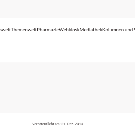
swelt
Themenwelt
Pharmazie
Webkiosk
Mediathek
Kolumnen und 
Veröffentlicht am:
21. Dez. 2014