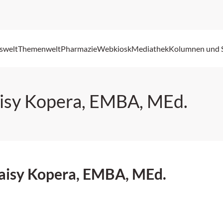
swelt
Themenwelt
Pharmazie
Webkiosk
Mediathek
Kolumnen und 
Daisy Kopera, EMBA, MEd.
 Daisy Kopera, EMBA, MEd.