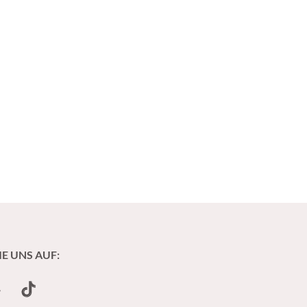
IE UNS AUF:
undCloud
TikTok