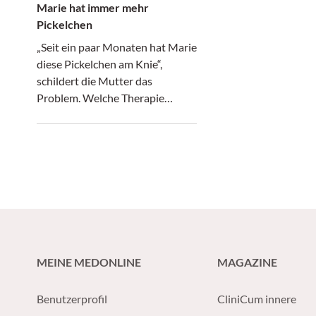
Marie hat immer mehr
Pickelchen
„Seit ein paar Monaten hat Marie
diese Pickelchen am Knie“,
schildert die Mutter das
Problem. Welche Therapie
schlagen Sie vor und welchen
Ratschlag geben Sie Maries
Mutter?
MEINE MEDONLINE
MAGAZINE
Benutzerprofil
CliniCum innere