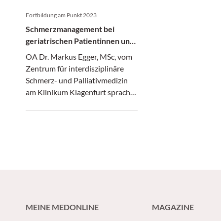
Fortbildung am Punkt 2023
Schmerzmanagement bei
geriatrischen Patientinnen und
Patienten
OA Dr. Markus Egger, MSc, vom
Zentrum für interdisziplinäre
Schmerz- und Palliativmedizin
am Klinikum Klagenfurt sprach
über die Gründe für Schmerzen
und wie man chronischen
Schmerzpatienten und -
patientinnen helfen kann.
MEINE MEDONLINE
MAGAZINE