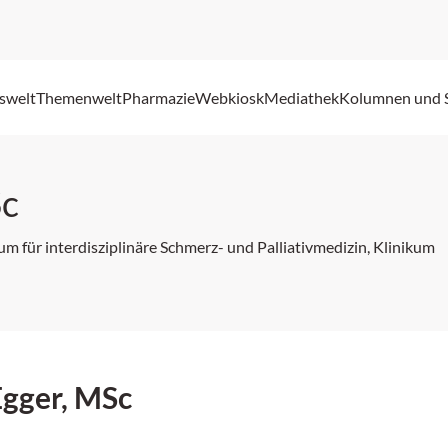
swelt
Themenwelt
Pharmazie
Webkiosk
Mediathek
Kolumnen und 
Sc
m für interdisziplinäre Schmerz- und Palliativmedizin, Klinikum
Egger, MSc