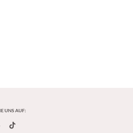
IE UNS AUF:
undCloud
TikTok