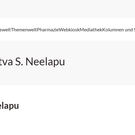
swelt
Themenwelt
Pharmazie
Webkiosk
Mediathek
Kolumnen und 
tva S. Neelapu
elapu