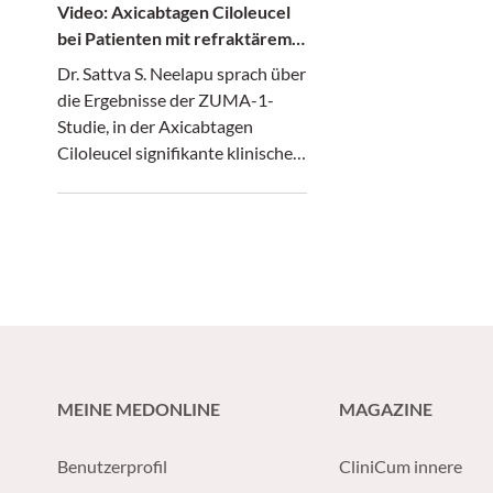
Video: Axicabtagen Ciloleucel
bei Patienten mit refraktärem
aggressiven NHL (ZUMA-1)
Dr. Sattva S. Neelapu sprach über
die Ergebnisse der ZUMA-1-
Studie, in der Axicabtagen
Ciloleucel signifikante klinische
Vorteile mit behandelbaren
Nebenwirkungen bei Patienten
mit refraktärem aggressivem
Non-Hodgkin Lymphom, für die
keine kurative Therapie zur
Verfügung steht, zeigte.
MEINE MEDONLINE
MAGAZINE
Benutzerprofil
CliniCum innere