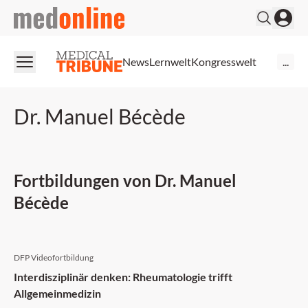
medonline
News
Lernwelt
Kongresswelt
...
Dr. Manuel Bécède
Fortbildungen von Dr. Manuel
Bécède
DFP Videofortbildung
Interdisziplinär denken: Rheumatologie trifft
Allgemeinmedizin