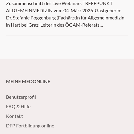
Zusammenschnitt des Live Webinars TREFFPUNKT
ALLGEMEINMEDIZIN vom 04. März 2026. Gastgeberin:
Dr. Stefanie Poggenburg (Fachärztin für Allgemeinmedizin
in Hart bei Graz; Leiterin des ÖGAM-Referats
Wissenstransfer), Gesprächspartner: Dr. Raimund Lunzer
(OA BHB Graz, Kooperationsaspekt mit der AFM und KH)
und Dr. Peter Haubenberger (Facharzt für Allgemein- und
Familienmedizin, Ärztlicher Leiter PVE Wien West)
MEINE MEDONLINE
Benutzerprofil
FAQ & Hilfe
Kontakt
DFP Fortbildung online