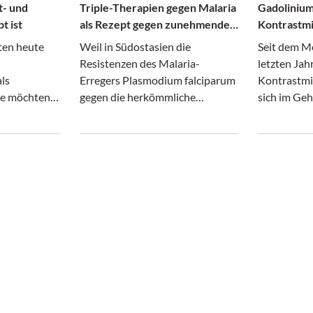
t- und
Triple-Therapien gegen Malaria
Gadolinium
t ist
als Rezept gegen zunehmende
Kontrastmi
Resistenzen
ten heute
Weil in Südostasien die
Seit dem M
Resistenzen des Malaria-
letzten Jah
ls
Erregers Plasmodium falciparum
Kontrastmi
ele möchten
gegen die herkömmliche
sich im Geh
tät bis ins
Behandlung seit einigen Jahren
wenn die kl
ten oder
zunehmen, prüften
dieser Erke
mpfehlungen
Wissenschaftler in einer Studie
unklar ist, 
geben
nun Dreifach-Kombinationen.
Neubewert
rofessor Dr.
Diese erwiesen sich als effektiv
Sicherheits
opäde an der
und sicher.
europäische
Basel, an
(Medical T
Medical
sage einer
g wegen
hrt wurde.