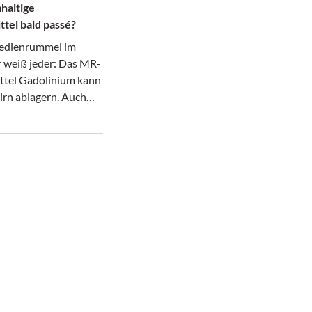
haltige
ttel bald passé?
edienrummel im
r weiß jeder: Das MR-
ttel Gadolinium kann
irn ablagern. Auch
inische Relevanz
nntnis nach wie vor
so hat sie zu einer
ung des
profils auf
r Ebene geführt.
ribune 37/2017)