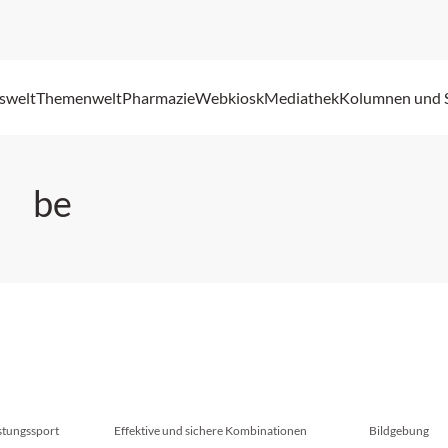
swelt
Themenwelt
Pharmazie
Webkiosk
Mediathek
Kolumnen und 
be
stungssport
Effektive und sichere Kombinationen
Bildgebung