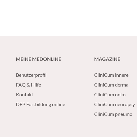
führten sogar zum Tod. (Medical
Tribune 36/2017)
MEINE MEDONLINE
MAGAZINE
Benutzerprofil
CliniCum innere
FAQ & Hilfe
CliniCum derma
Kontakt
CliniCum onko
DFP Fortbildung online
CliniCum neuropsy
CliniCum pneumo