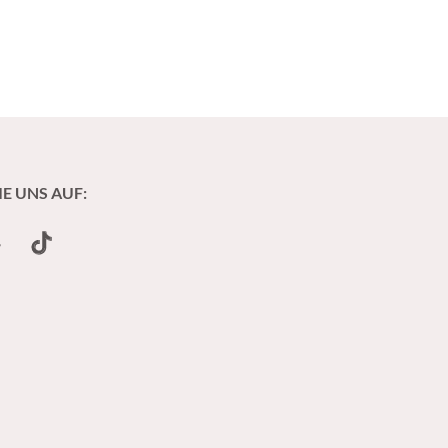
IE UNS AUF:
undCloud
TikTok