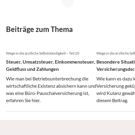
Beiträge zum Thema
Wege in die ärztliche Selbstständigkeit – Teil 20
Wege in die ärztliche Sel
Steuer, Umsatzsteuer, Einkommensteuer,
Besondere Situat
Geldfluss und Zahlungen
Versicherungsdsc
Wie man bei Betriebsunterbrechung die
Wie kann es dazu 
wirtschaftliche Existenz absichern kann und
Versicherung gekü
was eine Büro-Pauschalversicherung ist,
wird Kulanz gewähr
erfahren Sie hier.
diesem Beitrag.