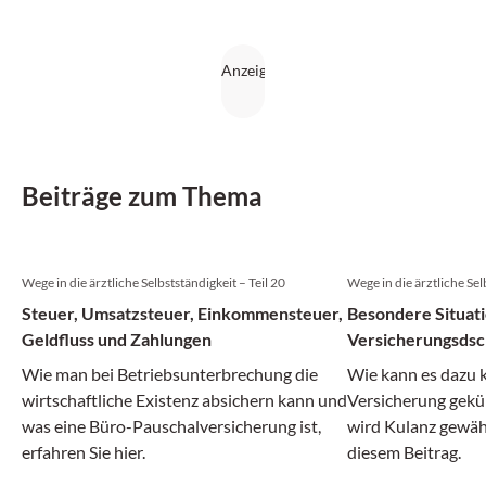
Beiträge zum Thema
Wege in die ärztliche Selbstständigkeit – Teil 20
Wege in die ärztliche Sel
Steuer, Umsatzsteuer, Einkommensteuer,
Besondere Situat
Geldfluss und Zahlungen
Versicherungsdsc
Wie man bei Betriebsunterbrechung die
Wie kann es dazu 
wirtschaftliche Existenz absichern kann und
Versicherung gekü
was eine Büro-Pauschalversicherung ist,
wird Kulanz gewähr
erfahren Sie hier.
diesem Beitrag.